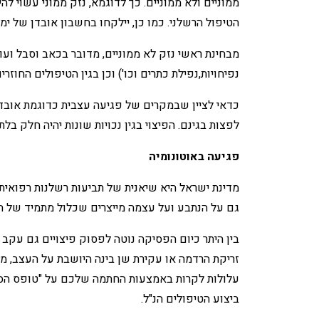
ממוניים ולא ממוניים. כך לדוגמא, נזק ממוני עשוי 
הטיפול הרשלני. כמו כן, יילקחו בחשבון אובדן של 
מבחינת ראשי נזק לא ממוניים, מדובר בכאב וסבל ו
נפיחויות,נפילת כתרים וכו') וכן בגין הטיפולים החוזר
כדאי לציין שבמקרים של פגיעה עצבית כדוגמת אובד
לפצות בגינם. הפיצוי בגין נכויות שונות יהיה חלק בל
פגיעה באוטונומיה
מדינת ישראל היא שיאנית של תביעות רשלנות רפואית
גם על הנתבע ועל עצמה מייצרים שכלול מתמיד של הה
בין היתר כיום הפסיקה נוטה לפסוק פיצויים גם עקב
זריקת הרדמה או עקירת שן בינה היושבת על העצב, מ
עלולות לקרות באמצעות החתמה שלכם על "טופס הסכמ
ביצוע הטיפולים הנ"ל.