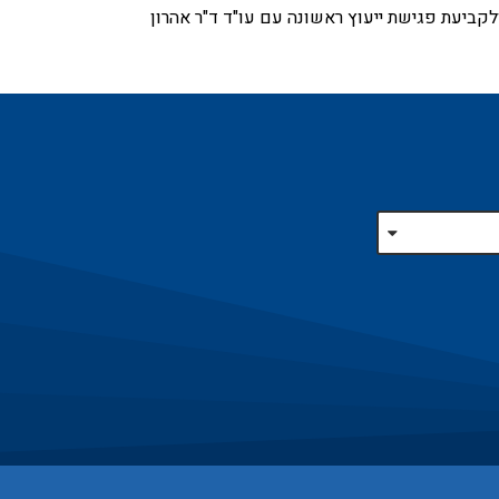
קביעת פגישת ייעוץ ראשונה עם עו"ד ד"ר אהרון