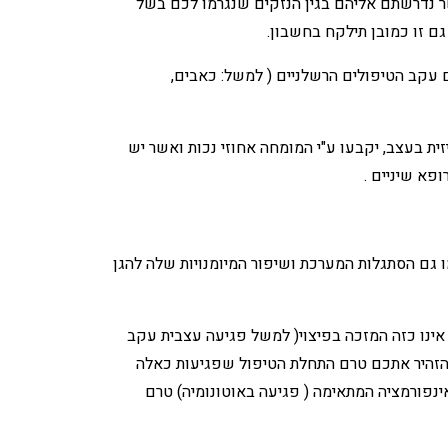
אשר נדרשתם אליהם בגין הנזקים שנגרמו לכם בשל
גם זו כמובן תילקח בחשבון.
 עקב הטיפולים הרשלניים ( למשל: כאבים,
 בעצב, יקבעו ע"י המומחה אחוזי נכות ואשר יש
ופא שיניים .
 גם הסתגלות המערכת ושיפור המיומנויות שלה להגן
אינו כזה המזכה בפיצוי( למשל פגיעה עצבית עקב
א הזהיר אתכם טרם התחלת הטיפול שפגיעות כאלה
נפורמציה המתאימה ( פגיעה באוטונומיה) טרם