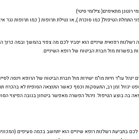
מי רנטגן מתאימים( צילומי סיטי)
התחלת הטיפול( כמו סוכרת ), או נטילת תרופות ( כמו תרופות נגד איבו
 רשלנות רפואית שיניים הוא יסביר לכם מה צפוי בהמשך ובמה כרוך הה
מות בפשרות מול חברת הביטוח של רופא השיניים.
 ינהל עו"ד חיות מו"מ ישירות מול חברת הביטוח של הרופא וינסה לסי
פט יגזול זמן רב, התעסקות וכסף כאשר התוצאה הסופית לא בהכרח תה
בה בוצע הטיפול. ניהול הפשרה מאפשר ביטחון בגובה הפיצוי הסופי
לכם בתביעת רשלנות רופא שיניים הוא יתחשב בכמה סעיפים (המכונים