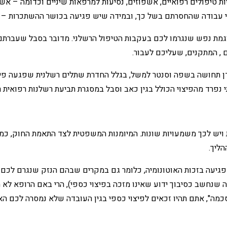
להיות טיפולים רפואיים, אשפוזים, נסיעות למרפאות שיניים וכדומה – 
ימי עבודה שהחסרתם בשל כך, ובמידה שיש פגיעה בכושר ההשתכרות – 
עוגמת נפש שנגרמו לכם בעקבות הטיפול הרשלני. מדובר בסבל שעברתם
ים , המתקנים, שעליכם לעבור.
ן תחושה בשפה וסנטר למשל, בגלל החדרת שתלים רשלנית שפגעה פיזית
תי נפרד מהפיצוי הכולל בגין כאב וסבל במסגרת תביעת רשלנות רפואית ר
 ויש לכך משמעויות שונות. המיומנות המשפטית לצד התאמת החוק, כמו
ליך.
 פגיעה בזכות האוטונומיה, כלומר גם במקרים שבהם הנזק שנגרם לכם 
ה שנחשב כסיבוך ידוע שאינו מזכה בפיצוי כספי), הרי באם הרופא ל
ה", אתם תהיו זכאים לפיצוי כספי בגין העובדה שלא נמסרה לכם האי